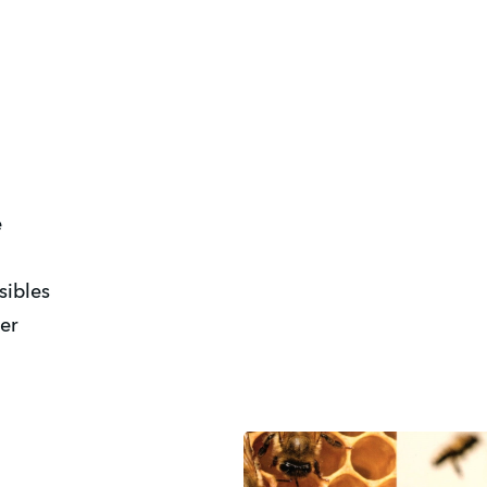
e
sibles
her